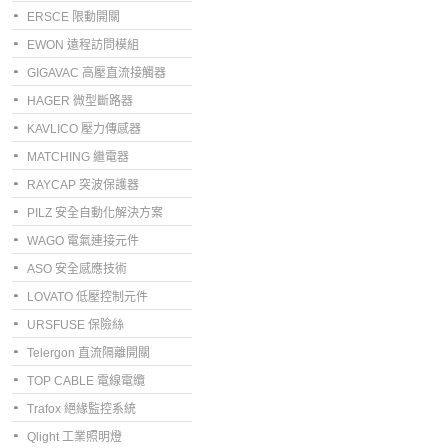
ERSCE 限動開關
EWON 遠程訪問模組
GIGAVAC 高壓直流接觸器
HAGER 微型斷路器
KAVLICO 壓力傳感器
MATCHING 繼電器
RAYCAP 突波保護器
PILZ 安全自動化解決方案
WAGO 電氣連接元件
ASO 安全感應技術
LOVATO 低壓控制元件
URSFUSE 保險絲
Telergon 直流隔離開關
TOP CABLE 電線電纜
Trafox 絕緣監控系統
Qlight 工業照明燈