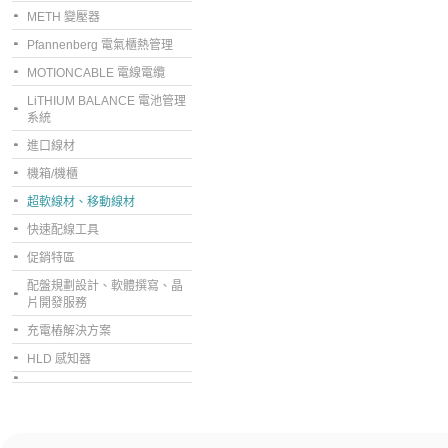
METH 變壓器
Pfannenberg 電氣櫃熱管理
MOTIONCABLE 電線電纜
LiTHIUM BALANCE 電池管理
系統
進口線材
機箱/機櫃
超軟線材、移動線材
快速配線工具
促銷特區
配盤規劃設計、軟體撰寫、晶
片開發服務
充電樁解決方案
HLD 感知器