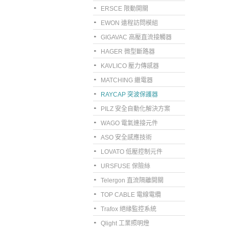
ERSCE 限動開關
EWON 遠程訪問模組
GIGAVAC 高壓直流接觸器
HAGER 微型斷路器
KAVLICO 壓力傳感器
MATCHING 繼電器
RAYCAP 突波保護器
PILZ 安全自動化解決方案
WAGO 電氣連接元件
ASO 安全感應技術
LOVATO 低壓控制元件
URSFUSE 保險絲
Telergon 直流隔離開關
TOP CABLE 電線電纜
Trafox 絕緣監控系統
Qlight 工業照明燈