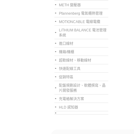
METH 變壓器
Pfannenberg 電氣櫃熱管理
MOTIONCABLE 電線電纜
LiTHIUM BALANCE 電池管理
系統
進口線材
機箱/機櫃
超軟線材、移動線材
快速配線工具
促銷特區
配盤規劃設計、軟體撰寫、晶
片開發服務
充電樁解決方案
HLD 感知器