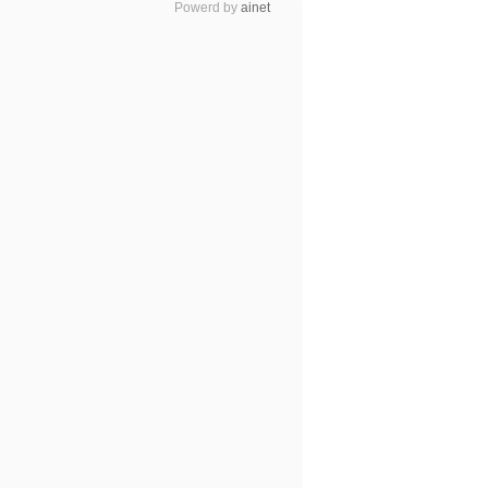
Powerd by
ainet
Powerd by
ainet
wels