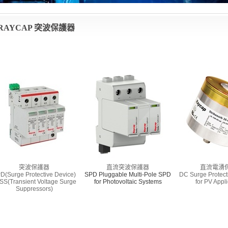
RAYCAP 突波保護器
突波保護器
直流突波保護器
直流電湧
D(Surge Protective Device)
SPD
Pluggable Multi-Pole SPD
DC Surge Protect
SS(Transient Voltage Surge
for Photovoltaic Systems
for PV Appl
Suppressors)