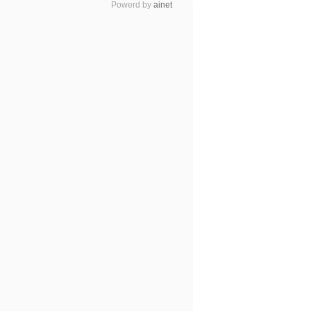
Powerd by
ainet
Powerd by
ainet
wels