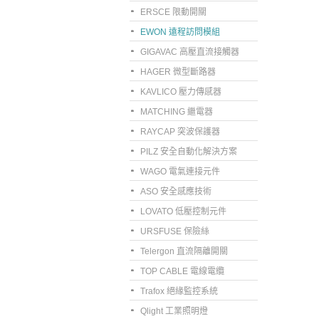
ERSCE 限動開關
EWON 遠程訪問模組
GIGAVAC 高壓直流接觸器
HAGER 微型斷路器
KAVLICO 壓力傳感器
MATCHING 繼電器
RAYCAP 突波保護器
PILZ 安全自動化解決方案
WAGO 電氣連接元件
ASO 安全感應技術
LOVATO 低壓控制元件
URSFUSE 保險絲
Telergon 直流隔離開關
TOP CABLE 電線電纜
Trafox 絕緣監控系統
Qlight 工業照明燈