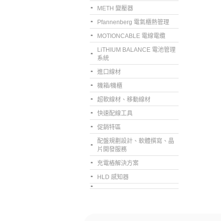
METH 變壓器
Pfannenberg 電氣櫃熱管理
MOTIONCABLE 電線電纜
LiTHIUM BALANCE 電池管理
系統
進口線材
機箱/機櫃
超軟線材、移動線材
快速配線工具
促銷特區
配盤規劃設計、軟體撰寫、晶
片開發服務
充電樁解決方案
HLD 感知器