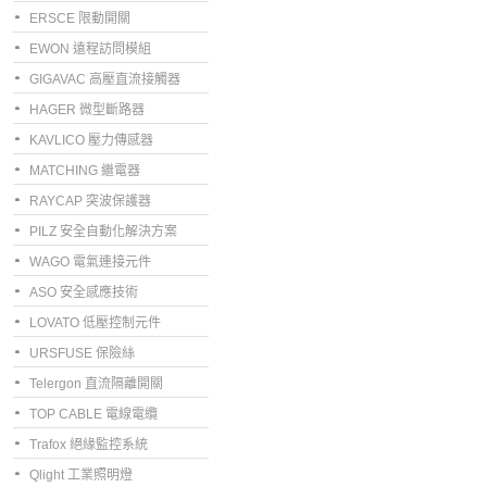
ERSCE 限動開關
EWON 遠程訪問模組
GIGAVAC 高壓直流接觸器
HAGER 微型斷路器
KAVLICO 壓力傳感器
MATCHING 繼電器
RAYCAP 突波保護器
PILZ 安全自動化解決方案
WAGO 電氣連接元件
ASO 安全感應技術
LOVATO 低壓控制元件
URSFUSE 保險絲
Telergon 直流隔離開關
TOP CABLE 電線電纜
Trafox 絕緣監控系統
Qlight 工業照明燈