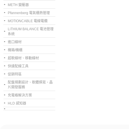
METH 變壓器
Pfannenberg 電氣櫃熱管理
MOTIONCABLE 電線電纜
LiTHIUM BALANCE 電池管理
系統
進口線材
機箱/機櫃
超軟線材、移動線材
快速配線工具
促銷特區
配盤規劃設計、軟體撰寫、晶
片開發服務
充電樁解決方案
HLD 感知器