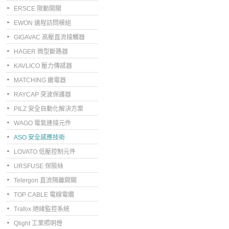
ERSCE 限動開關
EWON 遠程訪問模組
GIGAVAC 高壓直流接觸器
HAGER 微型斷路器
KAVLICO 壓力傳感器
MATCHING 繼電器
RAYCAP 突波保護器
PILZ 安全自動化解決方案
WAGO 電氣連接元件
ASO 安全感應技術
LOVATO 低壓控制元件
URSFUSE 保險絲
Telergon 直流隔離開關
TOP CABLE 電線電纜
Trafox 絕緣監控系統
Qlight 工業照明燈