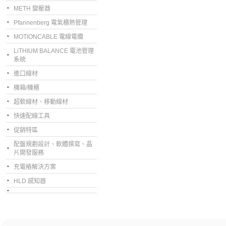
METH 變壓器
Pfannenberg 電氣櫃熱管理
MOTIONCABLE 電線電纜
LiTHIUM BALANCE 電池管理
系統
進口線材
機箱/機櫃
超軟線材、移動線材
快速配線工具
促銷特區
配盤規劃設計、軟體撰寫、晶
片開發服務
充電樁解決方案
HLD 感知器