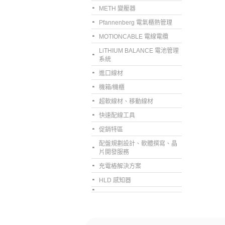
METH 變壓器
Pfannenberg 電氣櫃熱管理
MOTIONCABLE 電線電纜
LiTHIUM BALANCE 電池管理
系統
進口線材
機箱/機櫃
超軟線材、移動線材
快速配線工具
促銷特區
配盤規劃設計、軟體撰寫、晶
片開發服務
充電樁解決方案
HLD 感知器