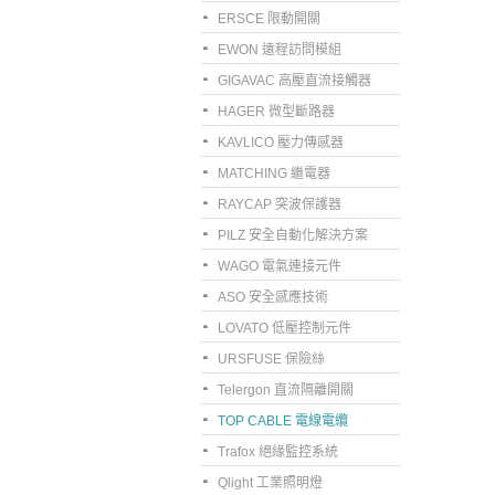
ERSCE 限動開關
EWON 遠程訪問模組
GIGAVAC 高壓直流接觸器
HAGER 微型斷路器
KAVLICO 壓力傳感器
MATCHING 繼電器
RAYCAP 突波保護器
PILZ 安全自動化解決方案
WAGO 電氣連接元件
ASO 安全感應技術
LOVATO 低壓控制元件
URSFUSE 保險絲
Telergon 直流隔離開關
TOP CABLE 電線電纜
Trafox 絕緣監控系統
Qlight 工業照明燈