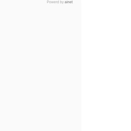
Powerd by
ainet
Powerd by
ainet
wels