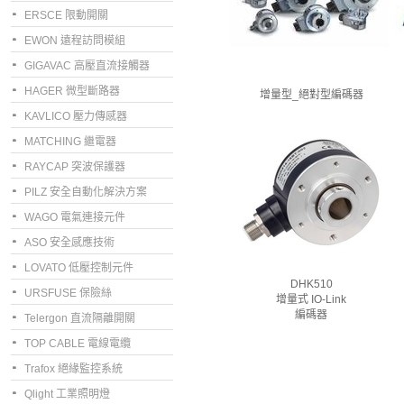
ERSCE 限動開關
EWON 遠程訪問模組
GIGAVAC 高壓直流接觸器
HAGER 微型斷路器
增量型_絕對型編碼器
KAVLICO 壓力傳感器
MATCHING 繼電器
RAYCAP 突波保護器
PILZ 安全自動化解決方案
WAGO 電氣連接元件
ASO 安全感應技術
LOVATO 低壓控制元件
DHK510
URSFUSE 保險絲
增量式 IO-Link
編碼器
Telergon 直流隔離開關
TOP CABLE 電線電纜
Trafox 絕緣監控系統
Qlight 工業照明燈