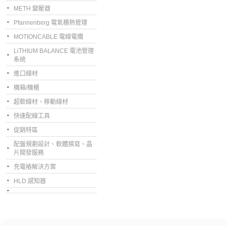
METH 變壓器
Pfannenberg 電氣櫃熱管理
MOTIONCABLE 電線電纜
LiTHIUM BALANCE 電池管理
系統
進口線材
機箱/機櫃
超軟線材、移動線材
快速配線工具
促銷特區
配盤規劃設計、軟體撰寫、晶
片開發服務
充電樁解決方案
HLD 感知器