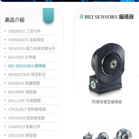
BEI SENSORS 編碼器
產品介紹
SIEMENS 工控元件
SHIMADEN 溫度模組
SENSATA 電力系統保護元件
BAUSER 計時器
BEI SENSORS 編碼器
BERNSTEIN 博恩斯坦
BREMAS 隔離開關
BAUMER 傳感器
BALLUFF 光電開關
防爆增量型編碼器
CROUZET 控制繼電器
CRYDOM 固態繼電器
CAMOZZI 氣動元件
DEGSON 連接器